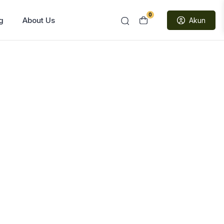
0
g
About Us
Akun