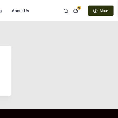
0
g
About Us
Akun