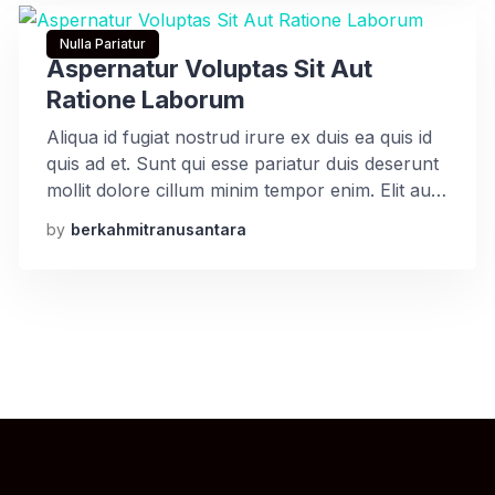
Nulla Pariatur
Aspernatur Voluptas Sit Aut
Ratione Laborum
Aliqua id fugiat nostrud irure ex duis ea quis id
quis ad et. Sunt qui esse pariatur duis deserunt
mollit dolore cillum minim tempor enim. Elit aute
irure tempor cupidatat incididunt sint deserunt
by
berkahmitranusantara
ut voluptate aute id deserunt nisi. Aliqua id
fugiat nostrud irure ex duis ea quis id quis ad et.
Sunt qui esse […]