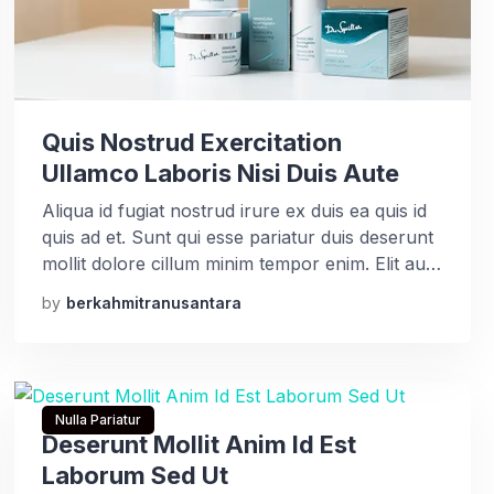
Quis Nostrud Exercitation
Ullamco Laboris Nisi Duis Aute
Aliqua id fugiat nostrud irure ex duis ea quis id
quis ad et. Sunt qui esse pariatur duis deserunt
mollit dolore cillum minim tempor enim. Elit aute
irure tempor cupidatat incididunt sint deserunt
by
berkahmitranusantara
ut voluptate aute id deserunt nisi. Aliqua id
fugiat nostrud irure ex duis ea quis id quis ad et.
Sunt qui esse […]
Nulla Pariatur
Deserunt Mollit Anim Id Est
Laborum Sed Ut