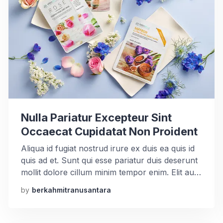
Nulla Pariatur Excepteur Sint
Occaecat Cupidatat Non Proident
Aliqua id fugiat nostrud irure ex duis ea quis id
quis ad et. Sunt qui esse pariatur duis deserunt
mollit dolore cillum minim tempor enim. Elit aute
irure tempor cupidatat incididunt sint deserunt
by
berkahmitranusantara
ut voluptate aute id deserunt nisi. Aliqua id
fugiat nostrud irure ex duis ea quis id quis ad et.
Sunt qui esse […]