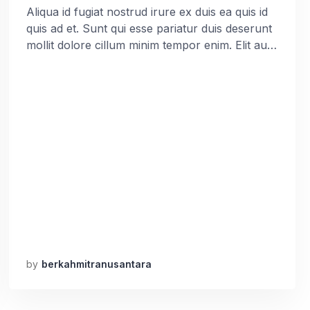
Aliqua id fugiat nostrud irure ex duis ea quis id
quis ad et. Sunt qui esse pariatur duis deserunt
mollit dolore cillum minim tempor enim. Elit aute
irure tempor cupidatat incididunt sint deserunt
ut voluptate aute id deserunt nisi. Aliqua id
fugiat nostrud irure ex duis ea quis id quis ad et.
Sunt qui esse […]
by
berkahmitranusantara