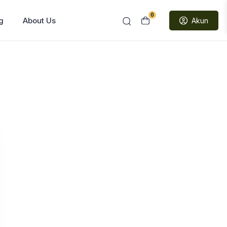
0
g
About Us
Akun