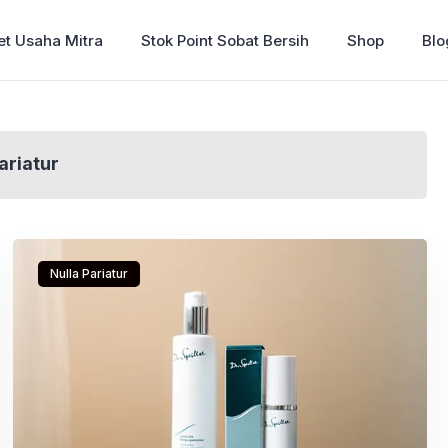
et Usaha Mitra
Stok Point Sobat Bersih
Shop
Blo
ariatur
Nulla Pariatur