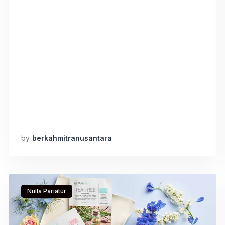
irure tempor cupidatat incididunt sint deserunt
ut voluptate aute id deserunt nisi. Aliqua id
fugiat nostrud irure ex duis ea quis id quis ad et.
Sunt qui esse […]
by
berkahmitranusantara
Nulla Pariatur