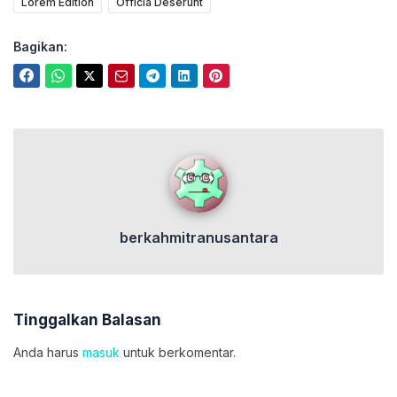
Lorem Edition
Officia Deserunt
Bagikan:
berkahmitranusantara
berkahmitranusantara
Tinggalkan Balasan
Anda harus
masuk
untuk berkomentar.