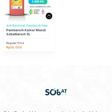
Anti Bacterial, Pembersih Kamar
Mandi
Pembersih Kamar Mandi
Sobatbersih 5L
Regular Price
Rp
50.000