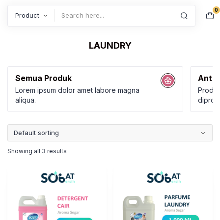
0
Search
LAUNDRY
Semua Produk
Anti 
Lorem ipsum dolor amet labore magna
Produk
aliqua.
diprod
Karbol
Kamar
Showing all 3 results