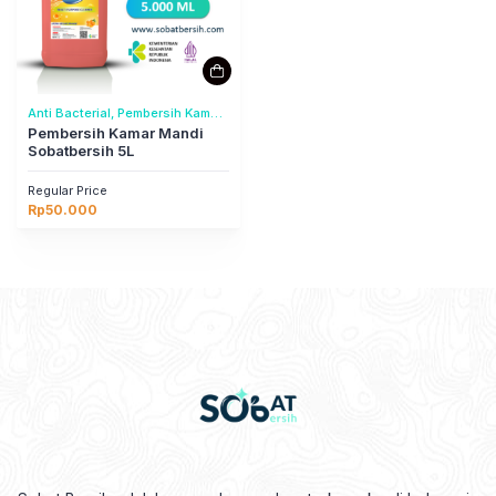
Anti Bacterial, Pembersih Kamar
Mandi
Pembersih Kamar Mandi
Sobatbersih 5L
Regular Price
Rp
50.000