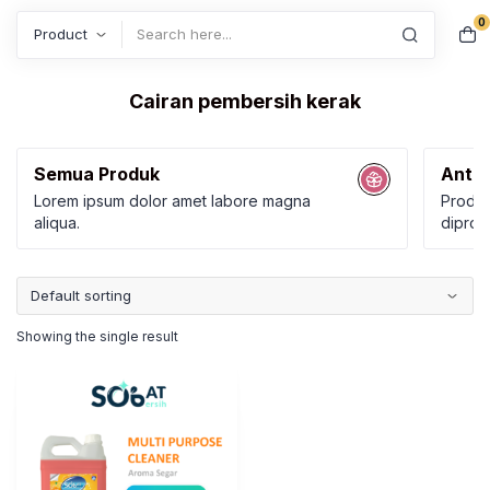
0
Search
Cairan pembersih kerak
Semua Produk
Anti 
Lorem ipsum dolor amet labore magna
Produk
aliqua.
diprod
Karbol
Kamar
Showing the single result