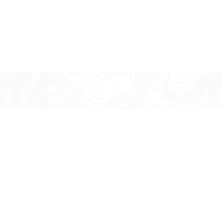
 perusahaan sabun terkemuka di
komitmen untuk menyediakan
kualitas tinggi.