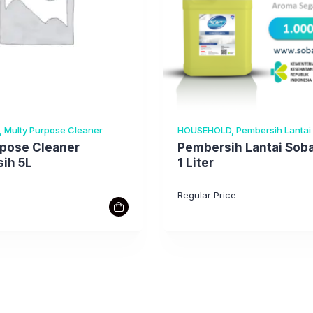
l, Multy Purpose Cleaner
HOUSEHOLD, Pembersih Lantai
rpose Cleaner
Pembersih Lantai Sob
ih 5L
1 Liter
e
Regular Price