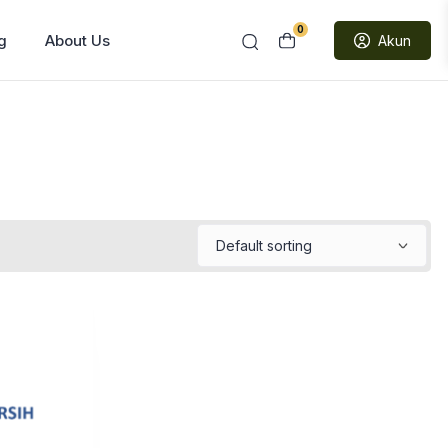
0
g
About Us
Akun