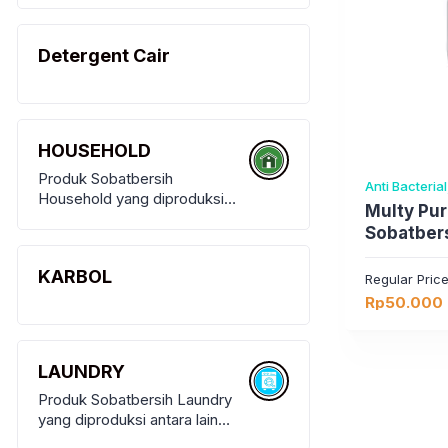
Tangan, Karbol, Multy
Purpose Cleaner, Pembersih
Detergent Cair
Kamar Mandi
HOUSEHOLD
Produk Sobatbersih
Anti Bacteria
Household yang diproduksi
Multy Pu
antara lain Cairan Pencuci
Sobatbers
Piring, Pembersih Lantai,
Pembersih Kaca
KARBOL
Regular Pric
Rp
50.000
LAUNDRY
Produk Sobatbersih Laundry
yang diproduksi antara lain
Detergent Cair, Pelicin