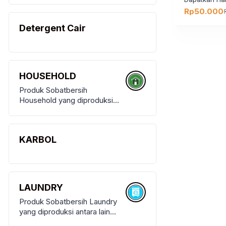
Tangan, Karbol, Multy
Rp
50.000
Harga
Harga
Purpose Cleaner, Pembersih
aslinya
saat
Detergent Cair
Kamar Mandi
adalah:
ini
Rp80.000.
adalah:
Rp50.000.
HOUSEHOLD
Produk Sobatbersih
Household yang diproduksi
antara lain Cairan Pencuci
Piring, Pembersih Lantai,
Pembersih Kaca
KARBOL
LAUNDRY
Produk Sobatbersih Laundry
yang diproduksi antara lain
Detergent Cair, Pelicin