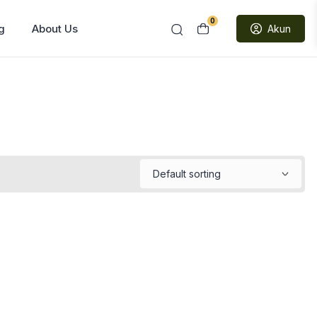
0
g
About Us
Akun