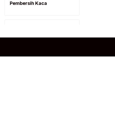
Pembersih Kaca
Pembersih Kamar Mandi
Pembersih Kamar Mandi
Pembersih Lantai
Sobat Bersih adalah
Pembersih Lantai
Indonesia yang ber
produk pembersih ber